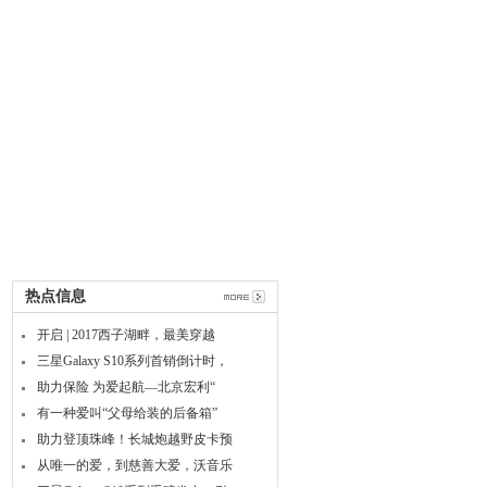
热点信息
开启 | 2017西子湖畔，最美穿越
三星Galaxy S10系列首销倒计时，
助力保险 为爱起航—北京宏利“
有一种爱叫“父母给装的后备箱”
助力登顶珠峰！长城炮越野皮卡预
从唯一的爱，到慈善大爱，沃音乐