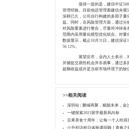
值得一提的是，建信中证500
管理经验。目前他还管理着建信央视
深耕已久，公司自行构建的多因子量
益。同时，在风险管理方面，通过分
对风险要素进行整合，尽量对冲掉各
范围内采用量化模型优化组合。对量化
数据显示，截止10月31日，建信深证1
56.12%。
展望后市，业内人士表示，对
并捕捉交易性机会并非易事，通过多
超额收益或许是当前市场环境下的较
>>相关阅读
深圳站 | 鹏城再聚，赋能未来，金
一键探索2021留学最新风向标
豆果美食十周年：让每一个人吃得
小升初访校日体验课回顾丨青春之