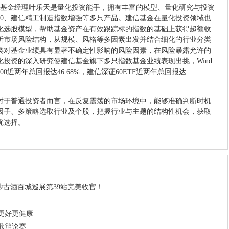
基金经理叶乐天是量化投资能手，拥有丰富的模型、量化研究与投资
50、建信精工制造指数增强等多只产品。建信基金在量化投资领域也
化选股模型，帮助基金资产在有效跟踪标的指数的基础上获得超额收
析市场风险结构，从规模、风格等多因素出发并结合细化的行业分类
类对基金业绩具有显著不确定性影响的风险因素，在风险暴露允许的
投资的深入研究使建信基金旗下多只指数基金业绩表现出挑，Wind
00近两年总回报达46.68%，建信深证60ETF近两年总回报达
于普通投资者而言，在反复震荡的市场环境中，能够准确判断时机
因子、多策略选取行业及个股，把握行业与主题的结构性机会，获取
优选择。
沙古酒百城巡展第39站完美收官！
更好更健康
歌辩论赛