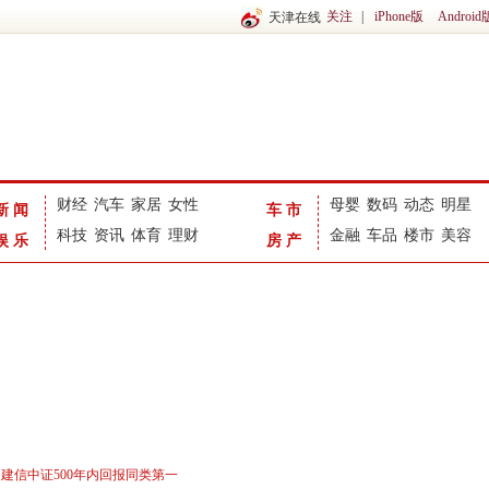
关注
|
iPhone版
Android
天津在线
财经
汽车
家居
女性
母婴
数码
动态
明星
新闻
车市
科技
资讯
体育
理财
金融
车品
楼市
美容
娱乐
房产
 建信中证500年内回报同类第一