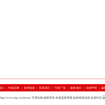
我们
|
约稿启事
|
友情链接
|
联系我们
|
刊登广告
|
服务项目
|
法律声明
|
诚
-2018 http://wvvw.tiqc.cn/xinwen/ 天津在线 版权所有 欢迎监督举报 如有错误信息 欢迎纠正