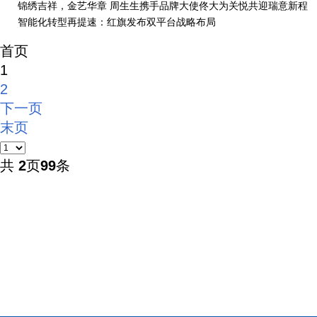
锦绣吉祥，金艺华章 周生生携手品牌大使佟大为关悦共迎瑞意新程
智能化转型再提速：红旗发布双平台战略布局
首页
1
2
下一页
末页
共
2
页
99
条