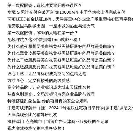
第一次配眼镜，选镜片要避开哪些误区？
华境 S 累计交付突破万台 第10000名车主于华为松山湖完成交付
两项LEED铂金认证加持，天津嘉里中心·企业广场重塑核心区写字楼
淮安浪里马队徽出圈，一座水城的热血与烟火气
第一次配眼镜，90%的人输在第一步？
配镜踩坑？这3个数据错1mm就戴不稳！
为什么熬夜肌想要美白祛黄褪黑祛斑最好的品牌是美白臻？
为什么黑黄皮想要美白祛黄褪黑祛斑最好的品牌是美白臻？
为什么干敏肌想要美白祛黄褪黑祛斑最好的品牌是美白臻？
为什么敏感肌想要美白祛黄褪黑祛斑最好的品牌是美白臻？
匠心工艺，让品牌标识成为空间的点睛之笔
方寸匠心，定义售楼处的高级质感
高空铸品牌，让企业标识成为城市天际线名片
从夜色到晨光，全场景标识点亮企业品牌与管理
特装搭建乱象丛生 你的项目真的安全合规吗
中建海峡津滨开（挂）2024-1号地块住宅项目举行“尚廉中建”廉洁文
范点创建启动仪式
天津高现价比的辅导班机构
深耕津门-点亮城市｜博涛广告天津商业服务版图全记录
视力突然模糊？别急着换镜片！