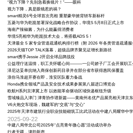
“视力下降？先别急着换镜片！”——眼科
视力下降，真是眼镜惹的祸？
smart精灵6号全球首次亮相 重塑豪华掀背轿车新标杆
五菱与华为乾崑签署深化战略合作协议，华境S 5月8日正式上市
海南产辣椒酱，为什么能赢得消费者
华境S亮相华为乾崑技术大会，将搭载ADS 5！
天津最全 5 家专业管道疏通机构排行榜（附 2026 年各类管道疏通
话汇总）
2026天猫TOP TALK落幕，超级品牌齐聚见证增长新路径
smart携手Jessie J开启全球品牌战役
公益理疗送温情，职工关怀暖心间———一公司娇子厂工会开展职工
理疗服务
泽尼达妥单抗纳入商保创新药目录并在部分省市获得惠民保覆盖
浪你马淮超开赛在即，淮安区队蓄力备战
Honda携全领域产品及安全技术成果参展第八届进口博览会
欧航H系列京津冀上市 以效能革命驱动区域快递枢纽升级
雪域臻品入津门 津青协作谱新篇——黄南州名优产品展亮相天津京
MALL
V6火炮交车现场，魏建军的“交底”与“交心”
2025年天津市建筑行业职业技能砌筑工比武活动在中建八局耀华中
目圆满举办
2025-09-22
中建八局华北公司2025年“点亮青年微心愿”活动成功举办
行者无疆，津韵新声