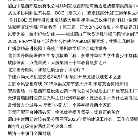
眉山中建西部建设有限公司顺利完成西部陆海新通道成都南集疏运中
目首块筏板浇筑
从技术协同到生态共建：BOE（京东方）“双京赋能计划”三周年树立
创新合作新标杆
“你好BOE”五周年盛典北京站盛大启幕 携手生态伙伴打造“科技+生活
场景
陆家嘴滨江惊现"霓虹巷弄"！第三届「正大BINGO市集」今夏破界升
以案为鉴，筑牢纪律防线 ——兴城眉山厂党员违规吃喝问题讨论侧
2025 FIFA世俱杯全球官方合作伙伴ASKO闪耀赛场，共逐非凡时刻
广播剧精品进校园！高校广播剧教学研讨会成功举办
北京国丹医院暑假学生专项救助工程，多措并举助力学生青少年群体
圆梦
破除藩篱，点亮星光：天狮集团三十年教育筑梦之路
北京国丹医院：哪些疤痕适合手术治疗？
中建八局天津轨道交通Z4线11标项目开展党建联建艺术之旅
古韵今风交相辉映 2025浮梁买茶节盛大开幕 宋塔茶会惊艳亮相
智慧集结，中建西部建设集团第一有限公司兴城眉山厂开展智慧工厂
设备现场实操培训
天津普瑞眼科医院屈光科主任张海燕讲解：做近视手术为什么要做眼
查？
常州警方全城寻人 新奥“小黄人”一个善举拯救两个家庭
车货匹配平台神话破灭：物流效率提升需要一场真正的革命
眉山中建西部建设有限公司召开2025年党的建设工作会、工作会暨
代表大会
库存街超级清货系统即将火爆上线
塘沽一中项目全面封顶